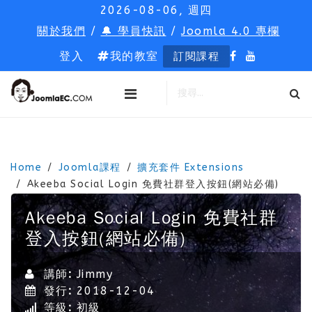
2026-08-06, 週四
關於我們
/
🔔 學員快訊
/
Joomla 4.0 專欄
登入
我的教室
訂閱課程
Home
Joomla課程
擴充套件 Extensions
Akeeba Social Login 免費社群登入按鈕(網站必備)
Akeeba Social Login 免費社群
登入按鈕(網站必備)
講師:
Jimmy
發行:
2018-12-04
等級:
初級