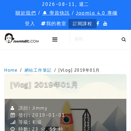
2026-08-11, 週二
關於我們
/
🔔 學員快訊
/
Joomla 4.0 專欄
登入
我的教室
訂閱課程
Home
網站工作筆記
[Vlog] 2019年01月
[Vlog] 2019年01月
講師:
Jimmy
發行:
2019-01-01
等級:
初級
時數:
23 分, 59 秒