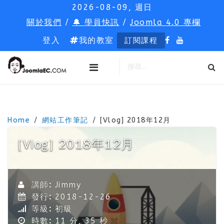
2026-08-09, 週日
關於我們
/
🔔 學員快訊
/
Joomla 4.0 專欄
登入
我的教室
訂閱課程
Home
網站工作筆記
[Vlog] 2018年12月
[Vlog] 2018年12月
講師:
Jimmy
發行:
2018-12-26
等級:
初級
時數:
11 分, 35 秒