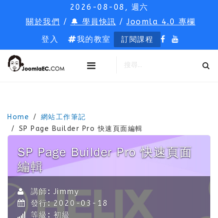
2026-08-08, 週六
關於我們
/
🔔 學員快訊
/
Joomla 4.0 專欄
登入
我的教室
訂閱課程
Home
網站工作筆記
SP Page Builder Pro 快速頁面編輯
SP Page Builder Pro 快速頁面
編輯
講師:
Jimmy
發行:
2020-03-18
等級:
初級