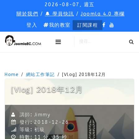
2026-08-07, 週五
關於我們
/
🔔 學員快訊
/
Joomla 4.0 專欄
登入
我的教室
訂閱課程
Home
網站工作筆記
[Vlog] 2018年12月
[Vlog] 2018年12月
講師:
Jimmy
發行:
2018-12-26
等級:
初級
時數:
11 分, 35 秒