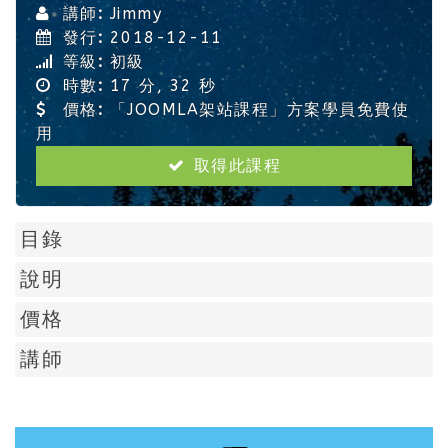
講師:
Jimmy
發行:
2018-12-11
等級:
初級
時數:
17 分, 32 秒
價格:
「JOOMLA架站課程」方案學員免費使
用
取得此課程
目錄
說明
價格
講師