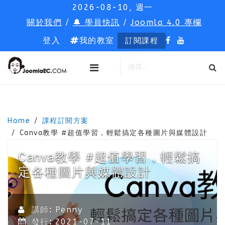
2026-08-10, 週一
關於我們
/
🔔 學員快訊
/
Joomla 4.0 專欄
登入
我的教室
訂閱課程
Home
課程訂閱方案
Canva教學 #超值學習，輕鬆搞定各種圖片與媒體設計
Canva教學 #超值學習，輕鬆搞
定各種圖片與媒體設計
講師:
Penny
發行:
2021-07-11