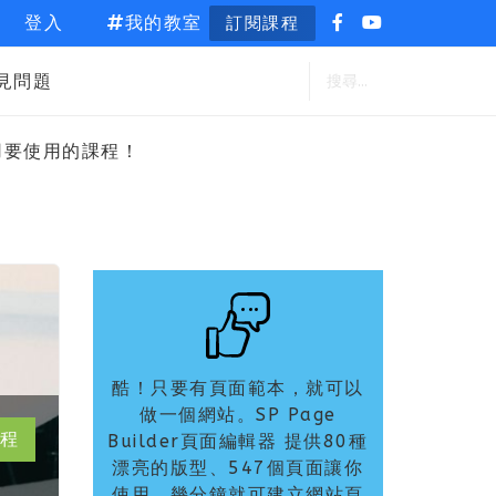
登入
我的教室
訂閱課程
見問題
用要使用的課程！
酷！只要有頁面範本，就可以
做一個網站。SP Page
程
Builder頁面編輯器 提供80種
漂亮的版型、547個頁面讓你
使用，幾分鐘就可建立網站頁