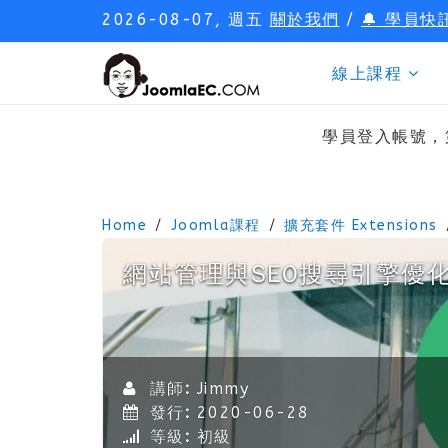
2026-08-07, 週五
關於我們
/
🔔 學員快
線上課程
學員登入帳號，
Home
Joomla課程
擴充套件 Extensions
網站管理與SEO搜尋引擎優
講師:
Jimmy
發行:
2020-06-28
等級:
初級