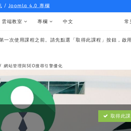
訊
/
Joomla 4.0 專欄
雲端教室
專欄
中文
常
第一次使用課程之前。請先點選「取得此課程」按鈕，啟
網站管理與SEO搜尋引擎優化
化
取得此課