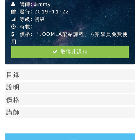
講師:
Jimmy
發行:
2019-11-22
等級:
初級
時數:
價格:
「JOOMLA架站課程」方案學員免費使
用
取得此課程
目錄
說明
價格
講師