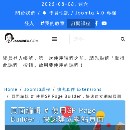
2026-08-08, 週六
關於我們
/
🔔 學員快訊
/
Joomla 4.0 專欄
登入
我的教室
訂閱課程
學員登入帳號，第一次使用課程之前。請先點選「取得
此課程」按鈕，啟用要使用的課程！
Home
Joomla課程
擴充套件 Extensions
頁面編輯 # 使用SP Page Builder，快速建立網站頁面
頁面編輯 # 使用SP Page
Builder，快速建立網站頁面