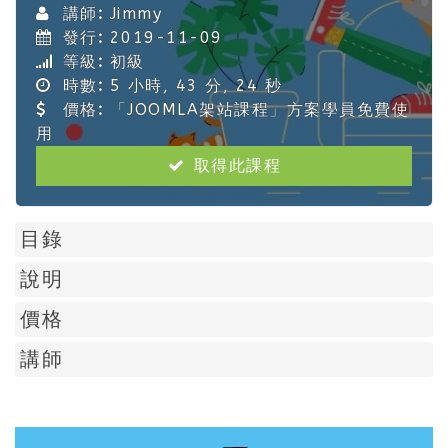
講師:
Jimmy
發行:
2019-11-09
等級:
初級
時數:
5 小時, 43 分, 24 秒
價格:
「JOOMLA架站課程」方案學員免費使
用
取得此課程
目錄
說明
價格
講師