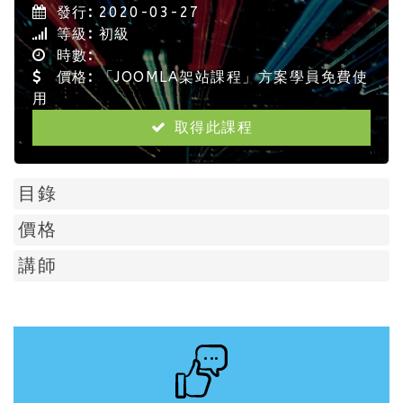
發行:
2020-03-27
等級:
初級
時數:
價格:
「JOOMLA架站課程」方案學員免費使
用
取得此課程
目錄
價格
講師