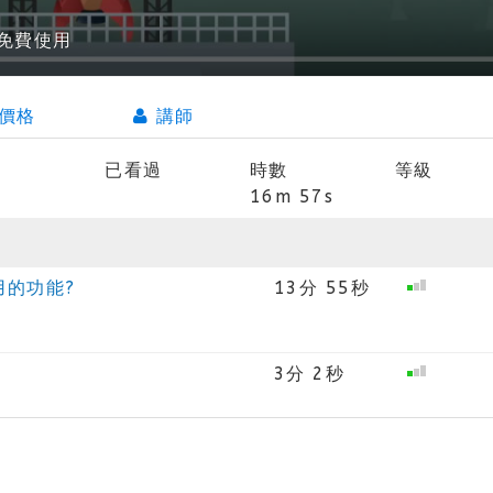
員免費使用
價格
講師
已看過
時數
等級
16m 57s
好用的功能?
13分 55秒
)
3分 2秒