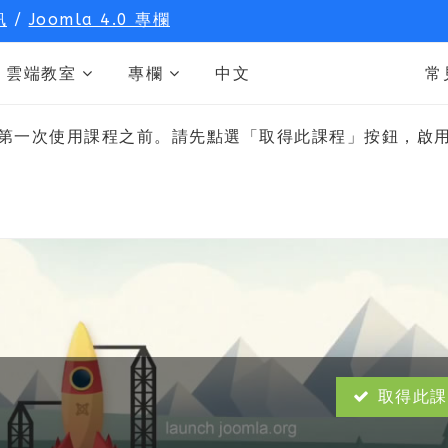
訊
/
Joomla 4.0 專欄
雲端教室
專欄
中文
常
第一次使用課程之前。請先點選「取得此課程」按鈕，啟
取得此課