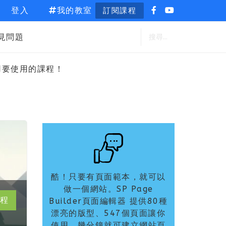
登入
我的教室
訂閱課程
見問題
用要使用的課程！
酷！只要有頁面範本，就可以
做一個網站。SP Page
程
Builder頁面編輯器 提供80種
漂亮的版型、547個頁面讓你
使用，幾分鐘就可建立網站頁