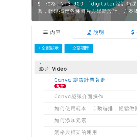
價格:
NT$ 900 「digitutor設計類
習，輕鬆搞定各種圖片與媒體設計」方案
內容
說明
影片 Video
Canva 讓設計帶著走
Canva認識介面操作
如何使用範本，自動編排，輕鬆做
如何添加元素
網格與框架的運用