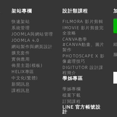
程
架站專欄
設計類課程
快速架站
FILMORA 影片剪輯
系統管理
IMOVIE 影片剪接完
全攻略
JOOMLA與網站管理
CANVA教學
JOOMLA 4.0
#CANVA動畫、圖片
網站製作與網頁設計
製作
擴充套件
服
PHOTOSCAPE X 影
實例應用
像處理技巧
佈景主題(模板)
DIGITUTOR 設計課
HELIX專區
程簡介
中文化(繁體)
學姊專區
新聞訊息
學姊專欄
課程訊息
檔案下載
訂閱課程
LINE 官方帳號設
計