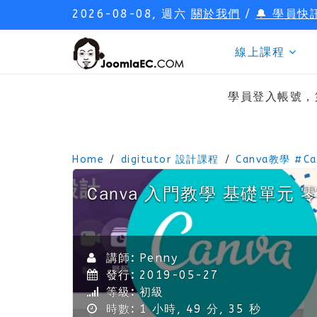
2026-08-08, 週六
關於我們
/
🔔 學員快
線上課程
學員登入帳號，
Home
digitutor 設計課程
Canva教學 #
Canva 入門教學 基礎單元
講師:
Penny
發行:
2019-05-27
等級:
初級
時數:
1 小時, 49 分, 35 秒