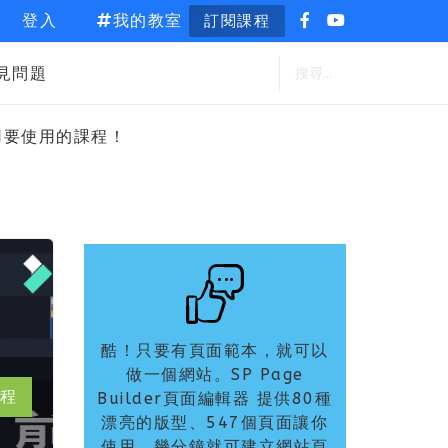
登入
我的教室
訂閱課程
見問題
用要使用的課程！
酷！只要有頁面範本，就可以
做一個網站。SP Page
程
Builder頁面編輯器 提供80種
漂亮的版型、547個頁面讓你
使用，幾分鐘就可建立網站頁