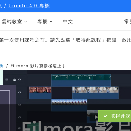
訊
/
Joomla 4.0 專欄
雲端教室
專欄
中文
常
第一次使用課程之前。請先點選「取得此課程」按鈕，啟
剪輯
Filmora 影片剪接極速上手
取得此課