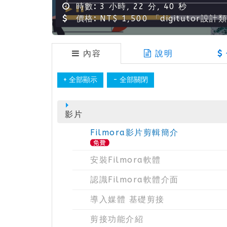
時數:
3 小時, 22 分, 40 秒
價格:
NT$ 1,500 「digituto
內容
說明
影片
Filmora影片剪輯簡介
安裝Filmora軟體
認識Filmora軟體介面
導入媒體 基礎剪接
剪接功能介紹