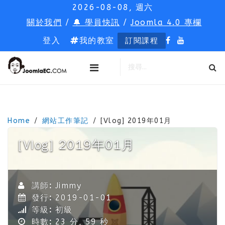
2026-08-08, 週六
關於我們
/
🔔 學員快訊
/
Joomla 4.0 專欄
登入
我的教室
訂閱課程
Home
網站工作筆記
[Vlog] 2019年01月
[Vlog] 2019年01月
講師:
Jimmy
發行:
2019-01-01
等級:
初級
時數:
23 分, 59 秒