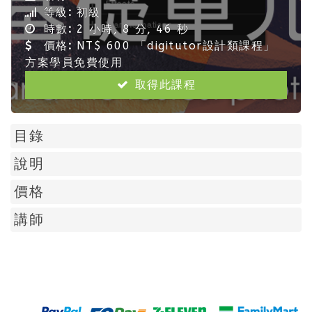
等級:
初級
時數:
2 小時, 8 分, 46 秒
價格:
NT$ 600 「digitutor設計類課程」
方案學員免費使用
取得此課程
目錄
說明
價格
講師