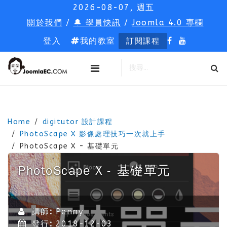
2026-08-07, 週五
關於我們
/
🔔 學員快訊
/
Joomla 4.0 專欄
登入
我的教室
訂閱課程
Home
digitutor 設計課程
PhotoScape X 影像處理技巧一次就上手
PhotoScape X - 基礎單元
PhotoScape X - 基礎單元
講師:
Penny
發行:
2018-12-03