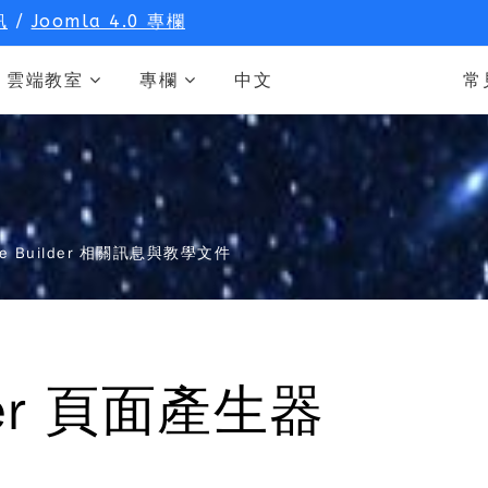
訊
/
Joomla 4.0 專欄
雲端教室
專欄
中文
常
 Page Builder 相關訊息與教學文件
lder 頁面產生器