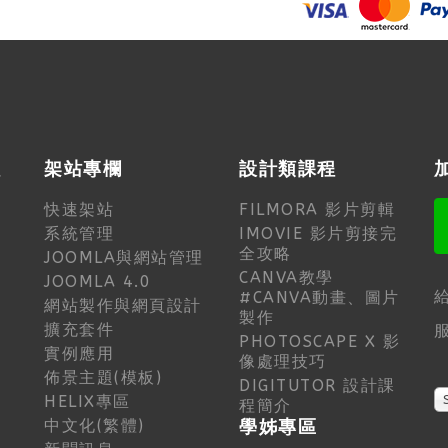
程
架站專欄
設計類課程
快速架站
FILMORA 影片剪輯
系統管理
IMOVIE 影片剪接完
全攻略
JOOMLA與網站管理
CANVA教學
JOOMLA 4.0
#CANVA動畫、圖片
網站製作與網頁設計
製作
擴充套件
服
PHOTOSCAPE X 影
實例應用
像處理技巧
佈景主題(模板)
DIGITUTOR 設計課
HELIX專區
程簡介
中文化(繁體)
學姊專區