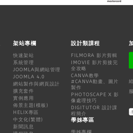
程
架站專欄
設計類課程
快速架站
FILMORA 影片剪輯
系統管理
IMOVIE 影片剪接完
全攻略
JOOMLA與網站管理
CANVA教學
JOOMLA 4.0
#CANVA動畫、圖片
網站製作與網頁設計
製作
擴充套件
服
PHOTOSCAPE X 影
實例應用
像處理技巧
佈景主題(模板)
DIGITUTOR 設計課
HELIX專區
程簡介
中文化(繁體)
學姊專區
新聞訊息
學姊專欄