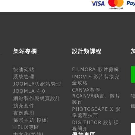
程
架站專欄
設計類課程
快速架站
FILMORA 影片剪輯
系統管理
IMOVIE 影片剪接完
全攻略
JOOMLA與網站管理
CANVA教學
JOOMLA 4.0
#CANVA動畫、圖片
網站製作與網頁設計
製作
擴充套件
服
PHOTOSCAPE X 影
實例應用
像處理技巧
佈景主題(模板)
DIGITUTOR 設計課
HELIX專區
程簡介
中文化(繁體)