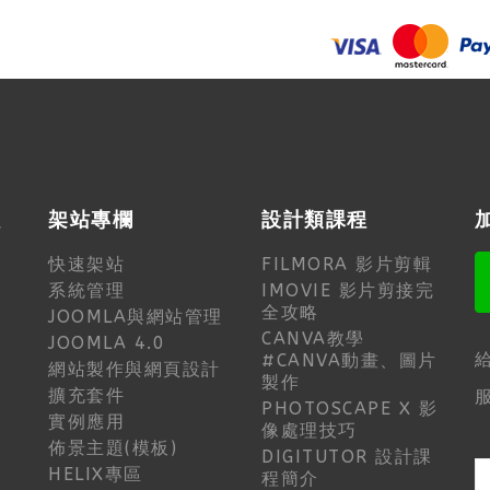
程
架站專欄
設計類課程
快速架站
FILMORA 影片剪輯
系統管理
IMOVIE 影片剪接完
全攻略
JOOMLA與網站管理
CANVA教學
JOOMLA 4.0
#CANVA動畫、圖片
網站製作與網頁設計
製作
擴充套件
服
PHOTOSCAPE X 影
實例應用
像處理技巧
佈景主題(模板)
DIGITUTOR 設計課
HELIX專區
程簡介