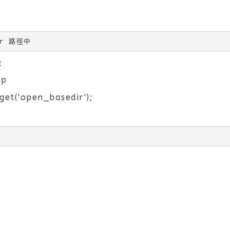
ir 路徑中
決
hp
t('open_basedir');