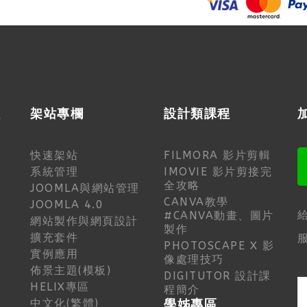
程
架站專欄
設計類課程
快速架站
FILMORA 影片剪輯
系統管理
IMOVIE 影片剪接完
全攻略
JOOMLA與網站管理
CANVA教學
JOOMLA 4.0
#CANVA動畫、圖片
網站製作與網頁設計
製作
擴充套件
服
PHOTOSCAPE X 影
實例應用
像處理技巧
佈景主題(模板)
DIGITUTOR 設計課
HELIX專區
程簡介
中文化(繁體)
學姊專區