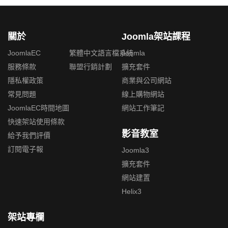
關於
Joomla架站課程
JoomlaEC
繁體中文語言檔系統
Joomla
服務條款
聯盟行銷計劃
擴充套件
隱私權政策
商業與公司網站
常見問題
線上購物網站
JoomlaEC時間地圖
網站工作筆記
快速架站使用條款
影音教室
給予我們評價
訂閱電子報
Joomla3
擴充套件
網站建置
Helix3
架站專欄